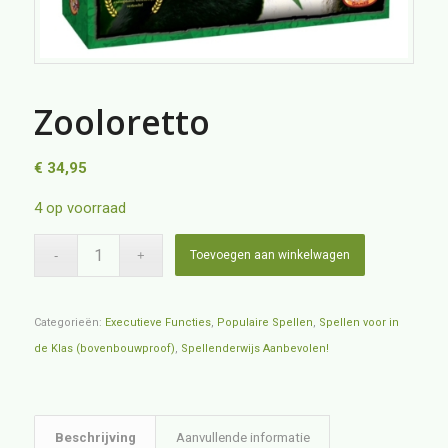
Zooloretto
€
34,95
4 op voorraad
Toevoegen aan winkelwagen
Categorieën:
Executieve Functies
,
Populaire Spellen
,
Spellen voor in
de Klas (bovenbouwproof)
,
Spellenderwijs Aanbevolen!
Beschrijving
Aanvullende informatie