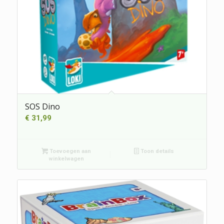
SOS Dino
€
31,99
Toevoegen aan
Toon details
winkelwagen