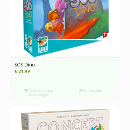
SOS Dino
€
31,99
Toevoegen aan
Toon details
winkelwagen