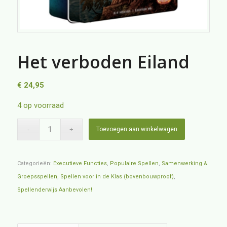
Het verboden Eiland
€
24,95
4 op voorraad
Toevoegen aan winkelwagen
Categorieën:
Executieve Functies
,
Populaire Spellen
,
Samenwerking &
Groepsspellen
,
Spellen voor in de Klas (bovenbouwproof)
,
Spellenderwijs Aanbevolen!