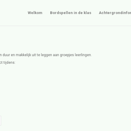
Welkom
Bordspellen in de klas
Achtergrondinfo
an duur en makkelijk uit te leggen aan groepjes leerlingen.
t tijdens: