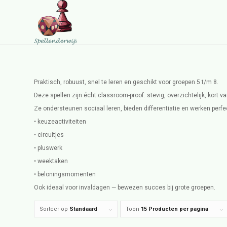
Praktisch, robuust, snel te leren en geschikt voor groepen 5 t/m 8.
Deze spellen zijn écht classroom-proof: stevig, overzichtelijk, kort v
Ze ondersteunen sociaal leren, bieden differentiatie en werken perfec
• keuzeactiviteiten
• circuitjes
• pluswerk
• weektaken
• beloningsmomenten
Ook ideaal voor invaldagen — bewezen succes bij grote groepen.
Sorteer op
Standaard
Toon
15 Producten per pagina