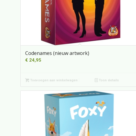
Codenames (nieuw artwork)
€
24,95
Toevoegen aan winkelwagen
Toon details