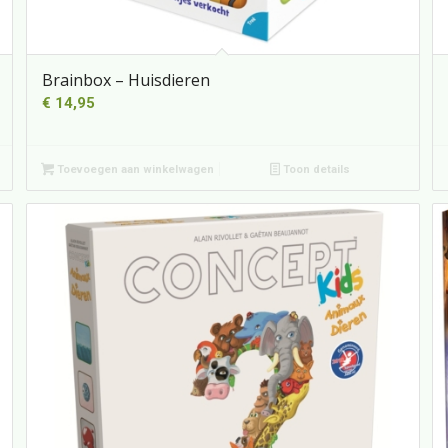
Brainbox – Huisdieren
€
14,95
Toevoegen aan winkelwagen
Toon details