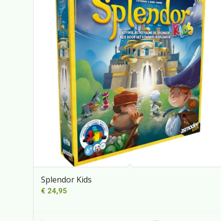
Splendor Kids
€
24,95